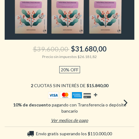
$39.600,00
$31.680,00
Precio sin impuestos
$26.181,82
20
%
OFF
2
CUOTAS SIN INTERÉS DE
$15.840,00
10% de descuento
pagando con Transferencia o depósito
bancario
Ver medios de pago
Envío gratis
superando los
$110.000,00