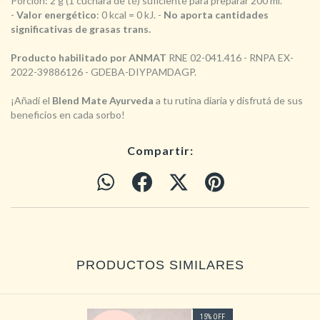
Porción: 2 g (1 cuchara de té) suficiente para preparar 200 ml.
-
Valor energético
: 0 kcal = 0 kJ. -
No aporta cantidades
significativas de grasas trans.
Producto habilitado por ANMAT
RNE 02-041.416 - RNPA EX-
2022-39886126 - GDEBA-DIYPAMDAGP.
¡Añadí el
Blend Mate Ayurveda
a tu rutina diaria y disfrutá de sus
beneficios en cada sorbo!
Compartir:
PRODUCTOS SIMILARES
15
%
OFF